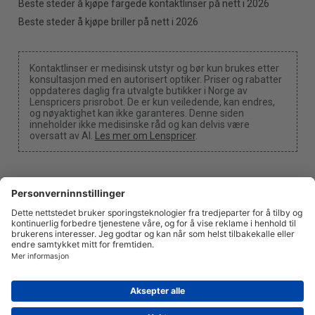
Beste steder å kjøpe fargede kontaktlinser på nett i 2026
Beste steder å kjøpe briller på nett i 2026
Kontaktlinser er medisinsk utstyr og bør kun brukes etter
konsultasjon med en autorisert optiker. Priser og rabatter
oppdateres daglig fra utvalgte butikker i Norge av
Lenspricers prisrobot. De er kun veiledende, kan endres,
og nøyaktighet kan ikke garanteres. Denne siden
inneholder ikke medisinske råd og kan delvis være
oversatt av AI.
Les mer om Lenspricer
.
Cookie-innstillinger
Vi kan motta en provisjon dersom du bruker en av våre
lenker til å foreta et kjøp.
Om oss
Nyheter
Informasjon
Personvern
Juridisk
info@lenspricer.no