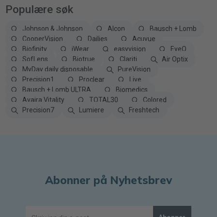
Populære søk
Johnson & Johnson
Alcon
Bausch + Lomb
CooperVision
Dailies
Acuvue
Biofinity
iWear
easyvision
EyeQ
SofLens
Biotrue
Clariti
Air Optix
MyDay daily disposable
PureVision
Precision1
Proclear
Live
Bausch + Lomb ULTRA
Biomedics
Avaira Vitality
TOTAL30
Colored
Precision7
Lumiere
Freshtech
Abonner på Nyhetsbrev