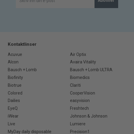
Abonner
Kontaktlinser
Acuvue
Air Optix
Alcon
Avaira Vitality
Bausch + Lomb
Bausch + Lomb ULTRA
Biofinity
Biomedics
Biotrue
Clariti
Colored
CooperVision
Dailies
easyvision
EyeQ
Freshtech
iWear
Johnson & Johnson
Live
Lumiere
MyDay daily disposable
Precision1