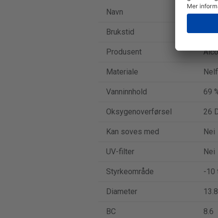
Navn
Focu
Brukstid
End
Produsent
Alc
Materiale
Nelf
Vanninnhold
69 
Oksygenoverførsel
26 D
Kan soves med
Nei
UV-filter
Nei
Styrkeområde
-10 t
Diameter
13.8
BC
8.6