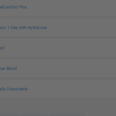
uaComfort Plus
sys 1-Day with HydraLuxe
al1
vue Moist
ily Disposable