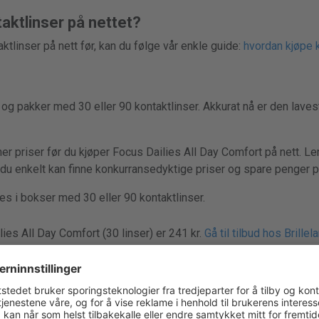
aktlinser på nettet?
ktlinser på nett før, kan du følge vår enkle guide:
hvordan kjøpe k
 og pakker med 30 eller 90 kontaktlinser. Akkurat nå er den lave
er priser før du kjøper Focus Dailies All Day Comfort på nett. Len
t du enkelt kan finne konkurransedyktige priser og spare penger p
s i bokser med 30 eller 90 kontaktlinser.
ies All Day Comfort (30 linser) er 241 kr.
Gå til tilbud hos Brillel
ies All Day Comfort (90 linser) er 546 kr.
Gå til tilbud hos Synsa