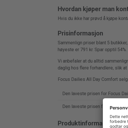
Hvordan kjøper man kont
Hvis du ikke har prøvd å kjøpe konta
Prisinformasjon
Sammenlign priser blant 5 butikker,
høyeste er 791 kr. Spar opptil 54%.
Vi anbefaler at du alltid sammenlign
daglig hos flere forhandlere, slik a
Focus Dailies All Day Comfort selge
Den laveste prisen for Focus Dail
Den laveste prisen for Focus Dail
Produktinformasjon