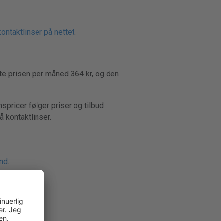
ontaktlinser på nettet
.
ste prisen per måned 364 kr, og den
spricer følger priser og tilbud
å kontaktlinser.
and
.
m
.