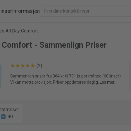
linser
Informasjon
es All Day Comfort
y Comfort - Sammenlign Priser
(2)
Sammenlign priser fra 364 kr til 791 kr per måned (60 linser).
Vi kan motta provisjon. Priser oppdateres daglig.
Les mer
.
tørrelser
90