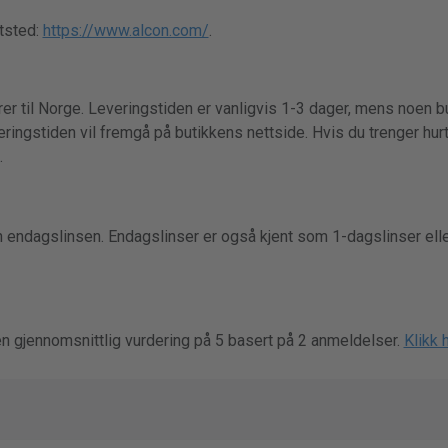
tsted:
https://www.alcon.com/
.
er til Norge. Leveringstiden er vanligvis 1-3 dager, mens noen bu
ringstiden vil fremgå på butikkens nettside. Hvis du trenger hurti
.
n endagslinsen. Endagslinser er også kjent som 1-dagslinser ell
en gjennomsnittlig vurdering på 5 basert på 2 anmeldelser.
Klikk 