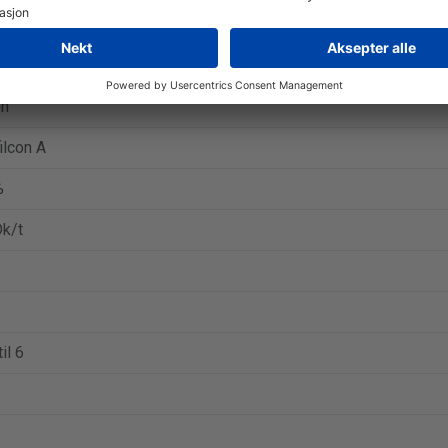
s Dailies All Day Comfort
agslinsen
on
ilcon A
%
k/t
il 6