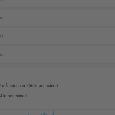
es
es
es
12 månedene er 356 kr per måned.
64 kr per måned.