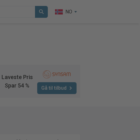
NO
Laveste Pris
Spar 54 %
Gå til tilbud