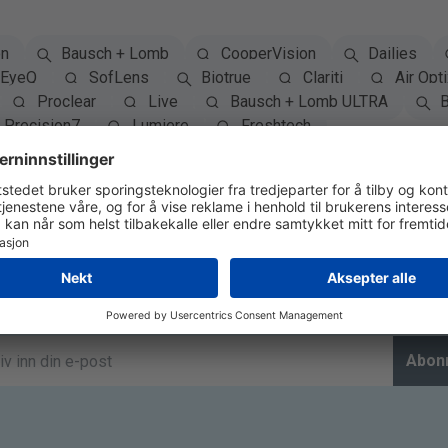
on
Bausch + Lomb
CooperVision
Dailies
EyeQ
SofLens
Biotrue
Clariti
Air Opti
Proclear
Live
Bausch + Lomb ULTRA
B
Precision7
Lumiere
Freshtech
Abonner på Nyhetsbrev
Abon