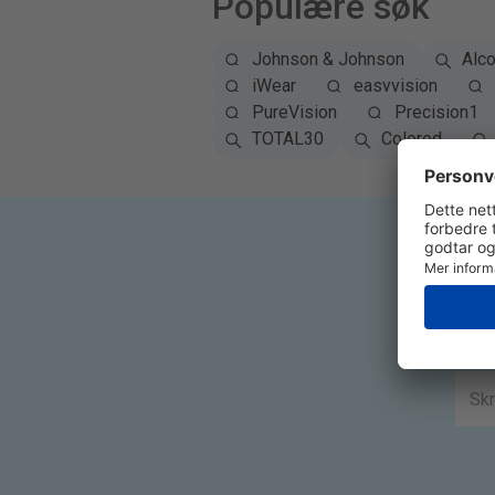
Populære søk
Johnson & Johnson
Alc
iWear
easyvision
PureVision
Precision1
TOTAL30
Colored