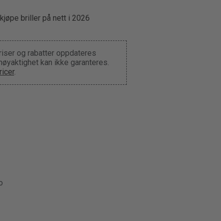
kjøpe briller på nett i 2026
riser og rabatter oppdateres
 nøyaktighet kan ikke garanteres.
icer
.
o