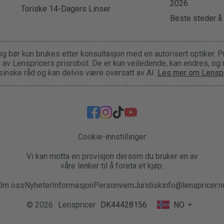
2026
Toriske 14-Dagers Linser
Beste steder å 
og bør kun brukes etter konsultasjon med en autorisert optiker. P
ge av Lenspricers prisrobot. De er kun veiledende, kan endres, og
inske råd og kan delvis være oversatt av AI.
Les mer om Lenspr
Cookie-innstillinger
Vi kan motta en provisjon dersom du bruker en av
våre lenker til å foreta et kjøp.
Om oss
Nyheter
Informasjon
Personvern
Juridisk
info@lenspricer.n
© 2026
Lenspricer
DK44428156
NO