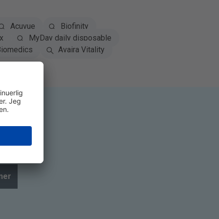
Acuvue
Biofinity
x
MyDay daily disposable
iomedics
Avaira Vitality
ner