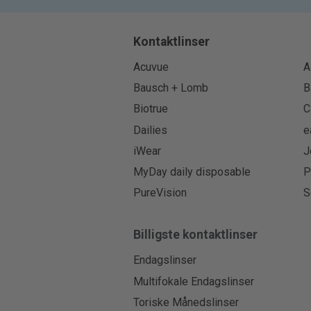
Kontaktlinser
Acuvue
A
Bausch + Lomb
B
Biotrue
C
Dailies
e
iWear
J
MyDay daily disposable
P
PureVision
S
Billigste kontaktlinser
Endagslinser
Multifokale Endagslinser
Toriske Månedslinser