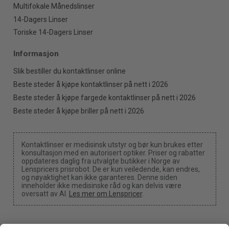
Multifokale Månedslinser
14-Dagers Linser
Toriske 14-Dagers Linser
Informasjon
Slik bestiller du kontaktlinser online
Beste steder å kjøpe kontaktlinser på nett i 2026
Beste steder å kjøpe fargede kontaktlinser på nett i 2026
Beste steder å kjøpe briller på nett i 2026
Kontaktlinser er medisinsk utstyr og bør kun brukes etter
konsultasjon med en autorisert optiker. Priser og rabatter
oppdateres daglig fra utvalgte butikker i Norge av
Lenspricers prisrobot. De er kun veiledende, kan endres,
og nøyaktighet kan ikke garanteres. Denne siden
inneholder ikke medisinske råd og kan delvis være
oversatt av AI.
Les mer om Lenspricer
.