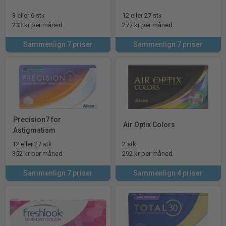
3 eller 6 stk
12 eller 27 stk
233 kr per måned
277 kr per måned
Sammenlign 7 priser
Sammenlign 7 priser
Precision7 for
Air Optix Colors
Astigmatism
12 eller 27 stk
2 stk
352 kr per måned
292 kr per måned
Sammenlign 7 priser
Sammenlign 4 priser