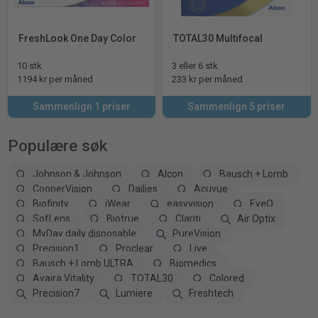
FreshLook One Day Color
TOTAL30 Multifocal
10 stk
3 eller 6 stk
1194 kr per måned
233 kr per måned
Sammenlign 1 priser
Sammenlign 5 priser
Populære søk
Johnson & Johnson
Alcon
Bausch + Lomb
CooperVision
Dailies
Acuvue
Biofinity
iWear
easyvision
EyeQ
SofLens
Biotrue
Clariti
Air Optix
MyDay daily disposable
PureVision
Precision1
Proclear
Live
Bausch + Lomb ULTRA
Biomedics
Avaira Vitality
TOTAL30
Colored
Precision7
Lumiere
Freshtech