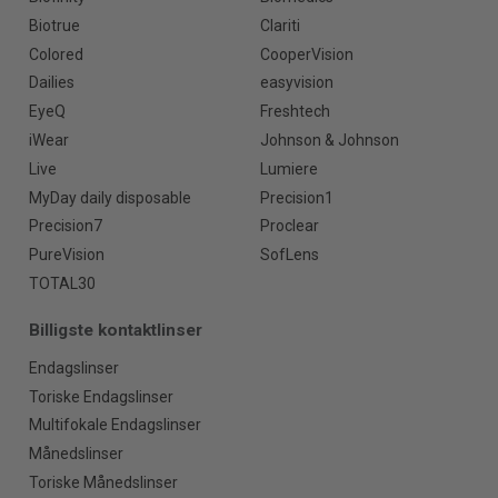
Biotrue
Clariti
Colored
CooperVision
Dailies
easyvision
EyeQ
Freshtech
iWear
Johnson & Johnson
Live
Lumiere
MyDay daily disposable
Precision1
Precision7
Proclear
PureVision
SofLens
TOTAL30
Billigste kontaktlinser
Endagslinser
Toriske Endagslinser
Multifokale Endagslinser
Månedslinser
Toriske Månedslinser