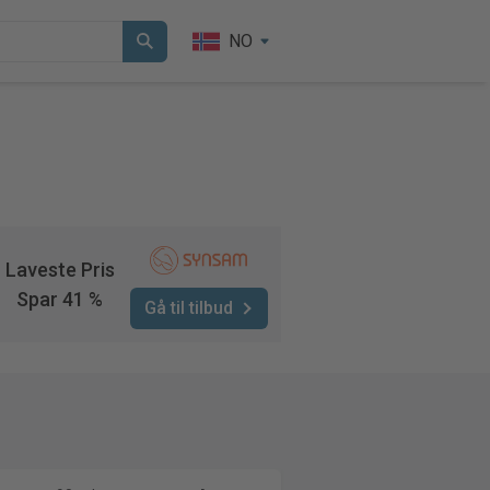
NO
Laveste Pris
Spar 41 %
Gå til tilbud