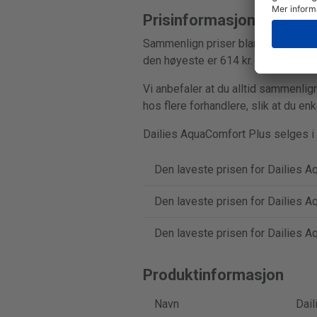
Prisinformasjon
Sammenlign priser blant 6 butikker,
den høyeste er 614 kr. Spar opptil 
Vi anbefaler at du alltid sammenlign
hos flere forhandlere, slik at du en
Dailies AquaComfort Plus selges i 
Den laveste prisen for Dailies Aq
Den laveste prisen for Dailies Aq
Den laveste prisen for Dailies A
Produktinformasjon
Navn
Dail