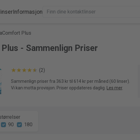
linser
Informasjon
uaComfort Plus
 Plus - Sammenlign Priser
(2)
Sammenlign priser fra 363 kr til 614 kr per måned (60 linser).
Vi kan motta provisjon. Priser oppdateres daglig.
Les mer
.
tørrelser
90
180