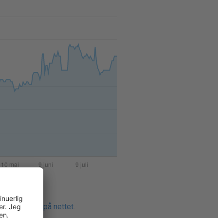
ontaktlinser på nettet
.