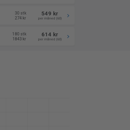
549 kr
30 stk
274 kr
per måned (60)
614 kr
180 stk
1843 kr
per måned (60)