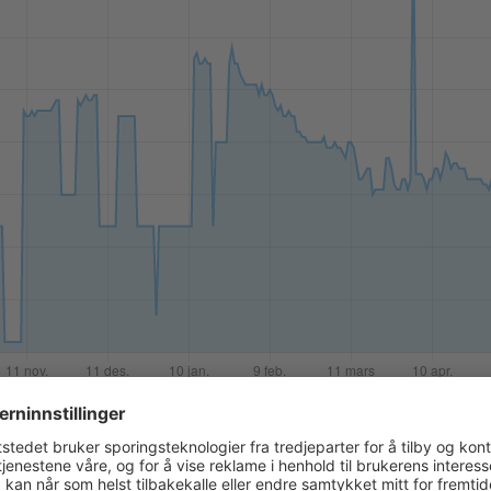
aktlinser på nettet?
ktlinser på nett før, kan du følge vår enkle guide:
hvordan kjøpe k