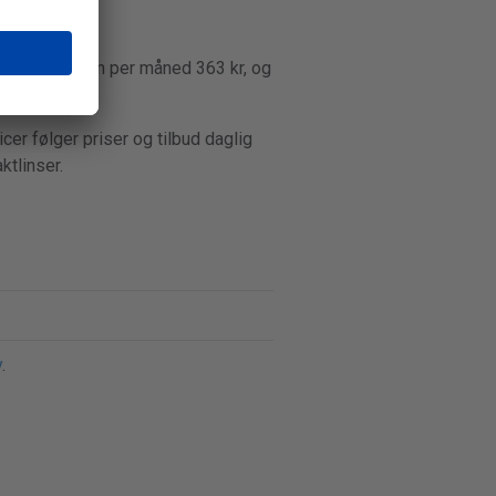
 laveste prisen per måned 363 kr, og
cer følger priser og tilbud daglig
ktlinser.
y
.