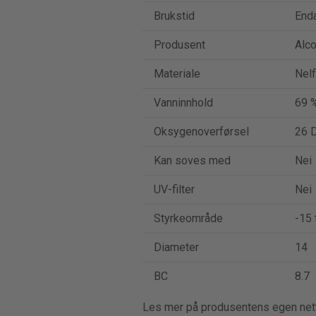
Brukstid
End
Produsent
Alc
Materiale
Nelf
Vanninnhold
69 
Oksygenoverførsel
26 D
Kan soves med
Nei
UV-filter
Nei
Styrkeområde
-15 t
Diameter
14
BC
8.7
Les mer på produsentens egen net