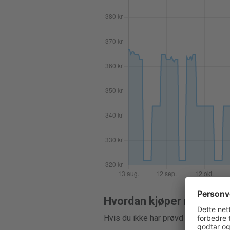
Hvordan kjøper man kont
Hvis du ikke har prøvd å kjøpe konta