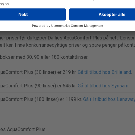
 og pakker med 30, 90 eller 180 kontaktlinser. Akkurat nå er den
41%.
er priser før du kjøper Dailies AquaComfort Plus på nett. Lenspri
kelt kan finne konkurransedyktige priser og spare penger på konta
bokser med 30, 90 eller 180 kontaktlinser.
uaComfort Plus (30 linser) er 219 kr.
Gå til tilbud hos Brilleland
.
uaComfort Plus (90 linser) er 545 kr.
Gå til tilbud hos Synsam
.
quaComfort Plus (180 linser) er 1199 kr.
Gå til tilbud hos Lenswa
ies AquaComfort Plus