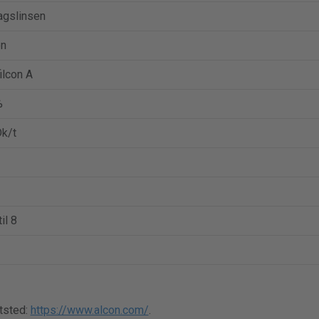
agslinsen
on
ilcon A
%
k/t
il 8
tsted:
https://www.alcon.com/
.