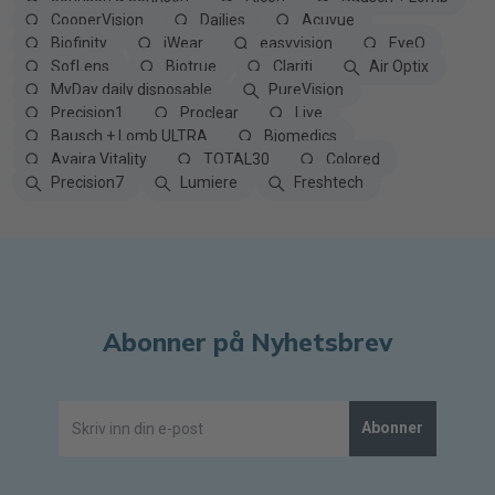
CooperVision
Dailies
Acuvue
Biofinity
iWear
easyvision
EyeQ
SofLens
Biotrue
Clariti
Air Optix
MyDay daily disposable
PureVision
Precision1
Proclear
Live
Bausch + Lomb ULTRA
Biomedics
Avaira Vitality
TOTAL30
Colored
Precision7
Lumiere
Freshtech
Abonner på Nyhetsbrev
Abonner