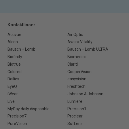
Kontaktlinser
Acuvue
Air Optix
Alcon
Avaira Vitality
Bausch + Lomb
Bausch + Lomb ULTRA
Biofinity
Biomedics
Biotrue
Clariti
Colored
CooperVision
Dailies
easyvision
EyeQ
Freshtech
iWear
Johnson & Johnson
Live
Lumiere
MyDay daily disposable
Precision1
Precision7
Proclear
PureVision
SofLens