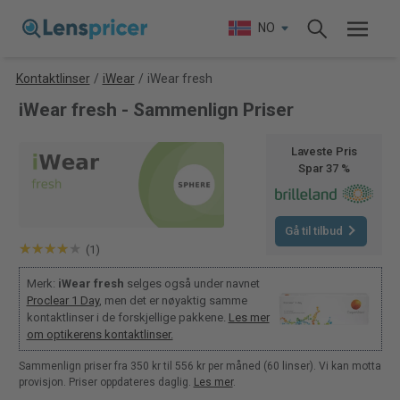
NO
Kontaktlinser
/
iWear
/
iWear fresh
iWear fresh - Sammenlign Priser
Laveste Pris
Spar 37 %
Gå til tilbud
(1)
Merk:
iWear fresh
selges også under navnet
Proclear 1 Day
, men det er nøyaktig samme
kontaktlinser i de forskjellige pakkene.
Les mer
om optikerens kontaktlinser.
Sammenlign priser fra 350 kr til 556 kr per måned (60 linser). Vi kan motta
provisjon. Priser oppdateres daglig.
Les mer
.