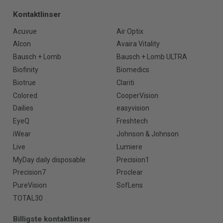
Kontaktlinser
Acuvue
Air Optix
Alcon
Avaira Vitality
Bausch + Lomb
Bausch + Lomb ULTRA
Biofinity
Biomedics
Biotrue
Clariti
Colored
CooperVision
Dailies
easyvision
EyeQ
Freshtech
iWear
Johnson & Johnson
Live
Lumiere
MyDay daily disposable
Precision1
Precision7
Proclear
PureVision
SofLens
TOTAL30
Billigste kontaktlinser