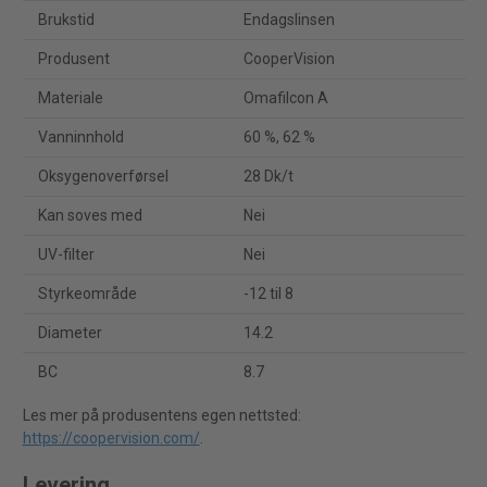
Brukstid
Endagslinsen
Produsent
CooperVision
Materiale
Omafilcon A
Vanninnhold
60 %, 62 %
Oksygenoverførsel
28 Dk/t
Kan soves med
Nei
UV-filter
Nei
Styrkeområde
-12 til 8
Diameter
14.2
BC
8.7
Les mer på produsentens egen nettsted:
https://coopervision.com/
.
Levering