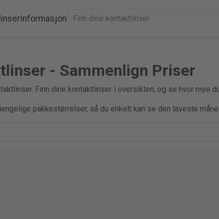
linser
Informasjon
ktlinser - Sammenlign Priser
aktlinser. Finn dine kontaktlinser i oversikten, og se hvor mye d
gjengelige pakkestørrelser, så du enkelt kan se den laveste måne