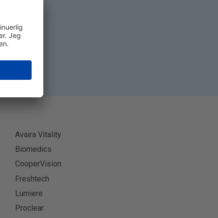
ner
Avaira Vitality
Biomedics
CooperVision
Freshtech
Lumiere
Proclear