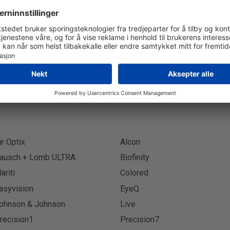
Abonner på Nyhetsbrev
Abon
ir Optix
Alcon
ausch + Lomb ULTRA
Biofinity
lariti
Colored
asyvision
EyeQ
ohnson & Johnson
Live
recision1
Precision7