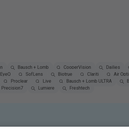
on
Bausch + Lomb
CooperVision
Dailies
EyeQ
SofLens
Biotrue
Clariti
Air Opti
Proclear
Live
Bausch + Lomb ULTRA
B
Precision7
Lumiere
Freshtech