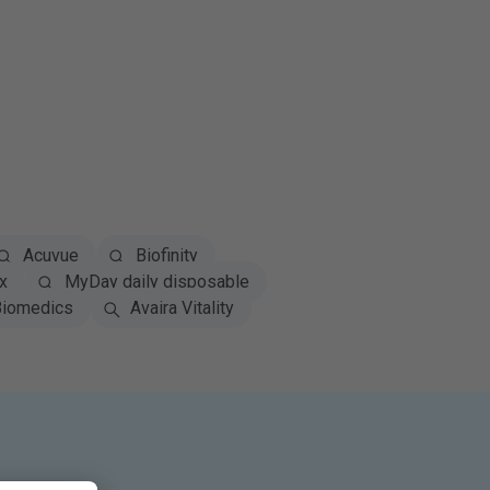
Acuvue
Biofinity
x
MyDay daily disposable
iomedics
Avaira Vitality