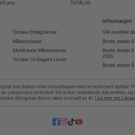
ofLens
TOTAL30
Informasjon
Toriske Endagslinser
Slik bestiller d
Månedslinser
Beste steder å 
Multifokale Månedslinser
Beste steder å 
2026
Toriske 14-Dagers Linser
Beste steder å 
og bør kun brukes etter konsultasjon med en autorisert optiker. P
ge av Lenspricers prisrobot. De er kun veiledende, kan endres, og
inske råd og kan delvis være oversatt av AI.
Les mer om Lenspr