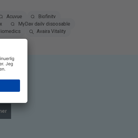
Acuvue
Biofinity
x
MyDay daily disposable
iomedics
Avaira Vitality
ner