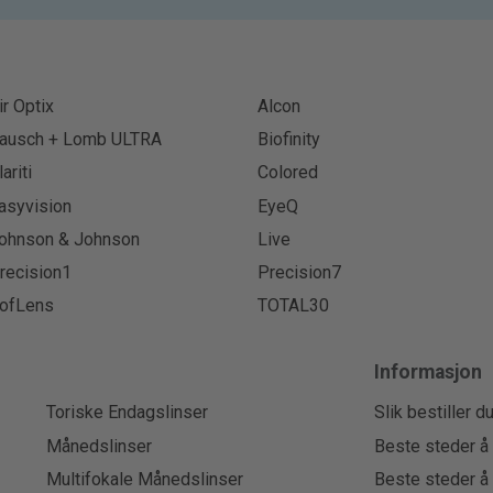
ir Optix
Alcon
ausch + Lomb ULTRA
Biofinity
lariti
Colored
asyvision
EyeQ
ohnson & Johnson
Live
recision1
Precision7
ofLens
TOTAL30
Informasjon
Toriske Endagslinser
Slik bestiller d
Månedslinser
Beste steder å 
Multifokale Månedslinser
Beste steder å 