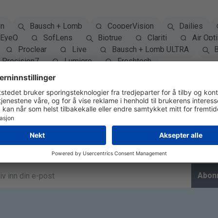
on
Bausch + Lomb
CooperVision
Dailies
EyeQ
SofLens
Biotrue
Clariti
Air Opti
Proclear
Live
Bausch + Lomb ULTRA
B
Precision7
Lumiere
Freshtech
Abonner på Nyhetsbrev
Abon