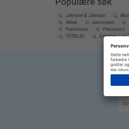
Populære søk
Johnson & Johnson
Alc
iWear
easyvision
PureVision
Precision1
TOTAL30
Colored