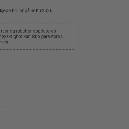
kjøpe briller på nett i 2026
riser og rabatter oppdateres
 nøyaktighet kan ikke garanteres.
icer
.
o