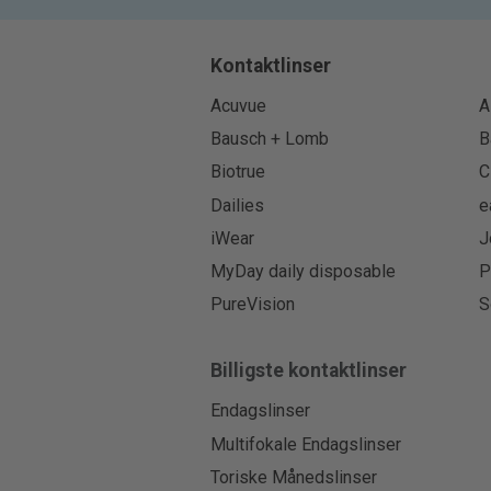
Kontaktlinser
Acuvue
A
Bausch + Lomb
B
Biotrue
C
Dailies
e
iWear
J
MyDay daily disposable
P
PureVision
S
Billigste kontaktlinser
Endagslinser
Multifokale Endagslinser
Toriske Månedslinser