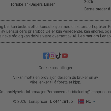
2026
Toriske 14-Dagers Linser
Beste steder å 
og bør kun brukes etter konsultasjon med en autorisert optiker. P
ge av Lenspricers prisrobot. De er kun veiledende, kan endres, og
inske råd og kan delvis være oversatt av AI.
Les mer om Lenspr
Cookie-innstillinger
Vi kan motta en provisjon dersom du bruker en av
våre lenker til å foreta et kjøp.
Om oss
Nyheter
Informasjon
Personvern
Juridisk
info@lenspricer.n
© 2026
Lenspricer
DK44428156
NO