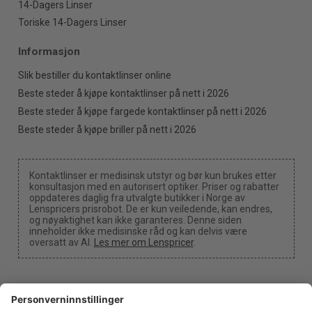
14-Dagers Linser
Toriske 14-Dagers Linser
Informasjon
Slik bestiller du kontaktlinser online
Beste steder å kjøpe kontaktlinser på nett i 2026
Beste steder å kjøpe fargede kontaktlinser på nett i 2026
Beste steder å kjøpe briller på nett i 2026
Kontaktlinser er medisinsk utstyr og bør kun brukes etter
konsultasjon med en autorisert optiker. Priser og rabatter
oppdateres daglig fra utvalgte butikker i Norge av
Lenspricers prisrobot. De er kun veiledende, kan endres,
og nøyaktighet kan ikke garanteres. Denne siden
inneholder ikke medisinske råd og kan delvis være
oversatt av AI.
Les mer om Lenspricer
.