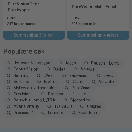
PureVision 2 for
PureVision Multi-Focal
Presbyopia
6 stk
6 stk
217 kr per måned
205 kr per måned
Sammenlign 3 priser
Sammenlign 4 priser
Populære søk
Johnson & Johnson
Alcon
Bausch + Lomb
CooperVision
Dailies
Acuvue
Biofinity
iWear
easyvision
EyeQ
SofLens
Biotrue
Clariti
Air Optix
MyDay daily disposable
PureVision
Precision1
Proclear
Live
Bausch + Lomb ULTRA
Biomedics
Avaira Vitality
TOTAL30
Colored
Precision7
Lumiere
Freshtech