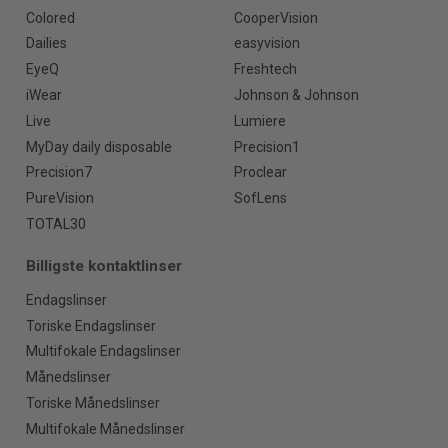
Colored
CooperVision
Dailies
easyvision
EyeQ
Freshtech
iWear
Johnson & Johnson
Live
Lumiere
MyDay daily disposable
Precision1
Precision7
Proclear
PureVision
SofLens
TOTAL30
Billigste kontaktlinser
Endagslinser
Toriske Endagslinser
Multifokale Endagslinser
Månedslinser
Toriske Månedslinser
Multifokale Månedslinser