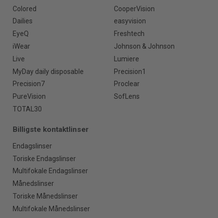
Colored
CooperVision
Dailies
easyvision
EyeQ
Freshtech
iWear
Johnson & Johnson
Live
Lumiere
MyDay daily disposable
Precision1
Precision7
Proclear
PureVision
SofLens
TOTAL30
Billigste kontaktlinser
Endagslinser
Toriske Endagslinser
Multifokale Endagslinser
Månedslinser
Toriske Månedslinser
Multifokale Månedslinser