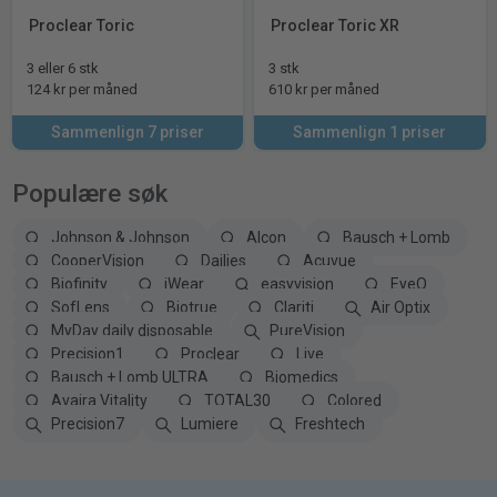
Proclear Toric
Proclear Toric XR
3 eller 6 stk
3 stk
124 kr per måned
610 kr per måned
Sammenlign 7 priser
Sammenlign 1 priser
Populære søk
Johnson & Johnson
Alcon
Bausch + Lomb
CooperVision
Dailies
Acuvue
Biofinity
iWear
easyvision
EyeQ
SofLens
Biotrue
Clariti
Air Optix
MyDay daily disposable
PureVision
Precision1
Proclear
Live
Bausch + Lomb ULTRA
Biomedics
Avaira Vitality
TOTAL30
Colored
Precision7
Lumiere
Freshtech