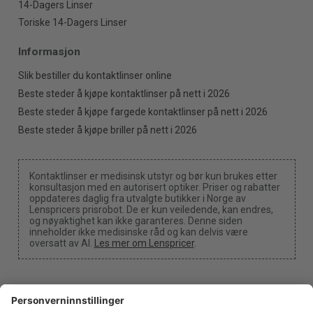
14-Dagers Linser
Toriske 14-Dagers Linser
Informasjon
Slik bestiller du kontaktlinser online
Beste steder å kjøpe kontaktlinser på nett i 2026
Beste steder å kjøpe fargede kontaktlinser på nett i 2026
Beste steder å kjøpe briller på nett i 2026
Kontaktlinser er medisinsk utstyr og bør kun brukes etter
konsultasjon med en autorisert optiker. Priser og rabatter
oppdateres daglig fra utvalgte butikker i Norge av
Lenspricers prisrobot. De er kun veiledende, kan endres,
og nøyaktighet kan ikke garanteres. Denne siden
inneholder ikke medisinske råd og kan delvis være
oversatt av AI.
Les mer om Lenspricer
.