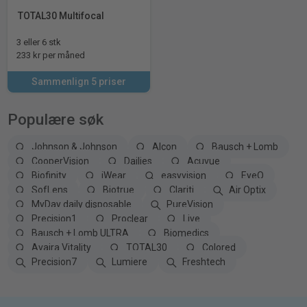
TOTAL30 Multifocal
3 eller 6 stk
233 kr per måned
Sammenlign 5 priser
Populære søk
Johnson & Johnson
Alcon
Bausch + Lomb
CooperVision
Dailies
Acuvue
Biofinity
iWear
easyvision
EyeQ
SofLens
Biotrue
Clariti
Air Optix
MyDay daily disposable
PureVision
Precision1
Proclear
Live
Bausch + Lomb ULTRA
Biomedics
Avaira Vitality
TOTAL30
Colored
Precision7
Lumiere
Freshtech