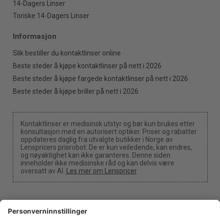
14-Dagers Linser
Toriske 14-Dagers Linser
Informasjon
Slik bestiller du kontaktlinser online
Beste steder å kjøpe kontaktlinser på nett i 2026
Beste steder å kjøpe fargede kontaktlinser på nett i 2026
Beste steder å kjøpe briller på nett i 2026
Kontaktlinser er medisinsk utstyr og bør kun brukes etter
konsultasjon med en autorisert optiker. Priser og rabatter
oppdateres daglig fra utvalgte butikker i Norge av
Lenspricers prisrobot. De er kun veiledende, kan endres,
og nøyaktighet kan ikke garanteres. Denne siden
inneholder ikke medisinske råd og kan delvis være
oversatt av AI.
Les mer om Lenspricer
.