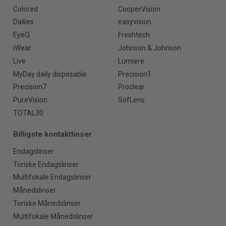
Colored
CooperVision
Dailies
easyvision
EyeQ
Freshtech
iWear
Johnson & Johnson
Live
Lumiere
MyDay daily disposable
Precision1
Precision7
Proclear
PureVision
SofLens
TOTAL30
Billigste kontaktlinser
Endagslinser
Toriske Endagslinser
Multifokale Endagslinser
Månedslinser
Toriske Månedslinser
Multifokale Månedslinser