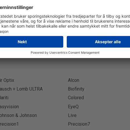
Abonner på Nyhetsbrev
Abon
ir Optix
Alcon
ausch + Lomb ULTRA
Biofinity
lariti
Colored
asyvision
EyeQ
ohnson & Johnson
Live
recision1
Precision7