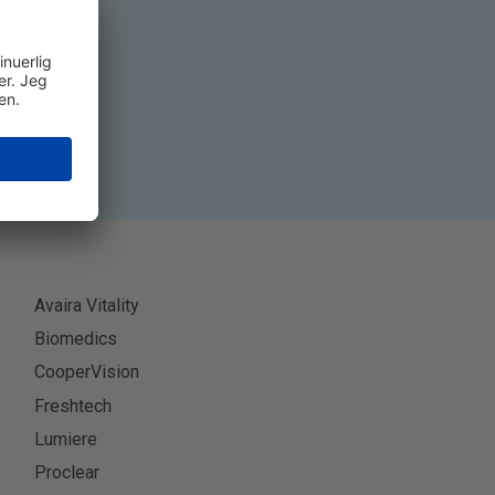
ner
Avaira Vitality
Biomedics
CooperVision
Freshtech
Lumiere
Proclear