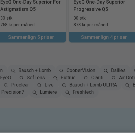
EyeQ One-Day Superior For
EyeQ One-Day Superior
Astigmatism Q5
Progressive Q5
30 stk
30 stk
758 kr per måned
878 kr per måned
Sammenlign 5 priser
Sammenlign 4 priser
on
Bausch + Lomb
CooperVision
Dailies
EyeQ
SofLens
Biotrue
Clariti
Air Opti
Proclear
Live
Bausch + Lomb ULTRA
B
Precision7
Lumiere
Freshtech