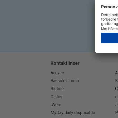
Kontaktlinser
Acuvue
A
Bausch + Lomb
B
Biotrue
C
Dailies
e
iWear
J
MyDay daily disposable
P