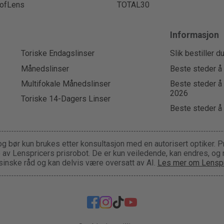
ofLens
TOTAL30
Informasjon
Toriske Endagslinser
Slik bestiller d
Månedslinser
Beste steder å 
Multifokale Månedslinser
Beste steder å 
2026
Toriske 14-Dagers Linser
Beste steder å 
og bør kun brukes etter konsultasjon med en autorisert optiker. P
ge av Lenspricers prisrobot. De er kun veiledende, kan endres, og
inske råd og kan delvis være oversatt av AI.
Les mer om Lenspr