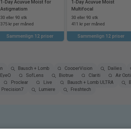
1-Day Acuvue Moist for
1-Day Acuvue Moist
Astigmatism
Multifocal
30 eller 90 stk
30 eller 90 stk
375 kr per måned
411 kr per måned
Sammenlign 12 priser
Sammenlign 12 priser
on
Bausch + Lomb
CooperVision
Dailies
EyeQ
SofLens
Biotrue
Clariti
Air Opti
Proclear
Live
Bausch + Lomb ULTRA
B
Precision7
Lumiere
Freshtech