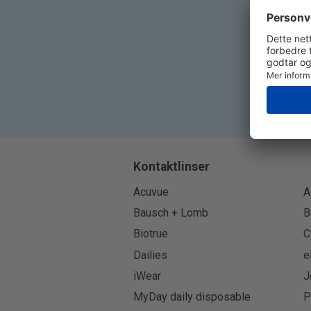
Kontaktlinser
Acuvue
A
Bausch + Lomb
B
Biotrue
C
Dailies
e
iWear
J
MyDay daily disposable
P