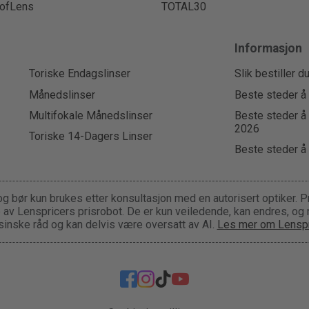
ofLens
TOTAL30
Informasjon
Toriske Endagslinser
Slik bestiller d
Månedslinser
Beste steder å 
Multifokale Månedslinser
Beste steder å 
2026
Toriske 14-Dagers Linser
Beste steder å 
og bør kun brukes etter konsultasjon med en autorisert optiker. P
ge av Lenspricers prisrobot. De er kun veiledende, kan endres, og
inske råd og kan delvis være oversatt av AI.
Les mer om Lenspr