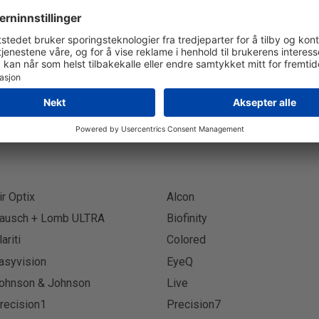
Abonner på Nyhetsbrev
Abon
ir Optix
Alcon
ausch + Lomb ULTRA
Biofinity
lariti
Colored
asyvision
EyeQ
ohnson & Johnson
Live
recision1
Precision7