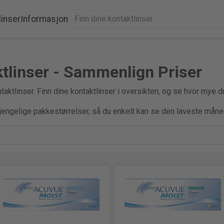
linser
Informasjon
ktlinser - Sammenlign Priser
aktlinser. Finn dine kontaktlinser i oversikten, og se hvor mye d
gjengelige pakkestørrelser, så du enkelt kan se den laveste måne