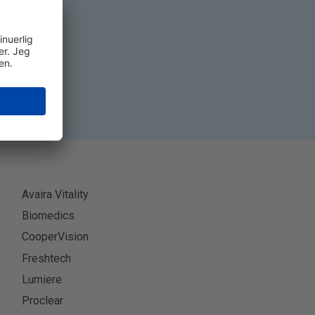
ner
Avaira Vitality
Biomedics
CooperVision
Freshtech
Lumiere
Proclear