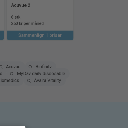
Acuvue 2
6 stk
250 kr per måned
Sammenlign 1 priser
Acuvue
Biofinity
x
MyDay daily disposable
iomedics
Avaira Vitality