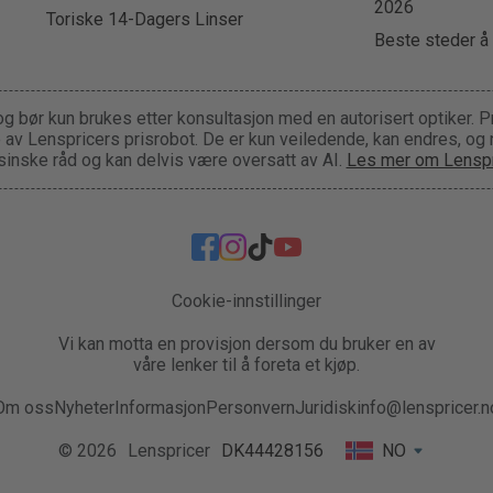
2026
Toriske 14-Dagers Linser
Beste steder å 
og bør kun brukes etter konsultasjon med en autorisert optiker. P
ge av Lenspricers prisrobot. De er kun veiledende, kan endres, og
inske råd og kan delvis være oversatt av AI.
Les mer om Lenspr
Cookie-innstillinger
Vi kan motta en provisjon dersom du bruker en av
våre lenker til å foreta et kjøp.
Om oss
Nyheter
Informasjon
Personvern
Juridisk
info@lenspricer.n
© 2026
Lenspricer
DK44428156
NO