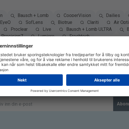
on
Bausch + Lomb
CooperVision
Dailies
EyeQ
SofLens
Biotrue
Clariti
Air Opti
Proclear
Live
Bausch + Lomb ULTRA
B
Precision7
Lumiere
Freshtech
Abonner på Nyhetsbrev
Abon