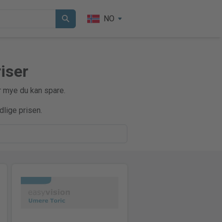
NO
iser
r mye du kan spare.
dlige prisen.