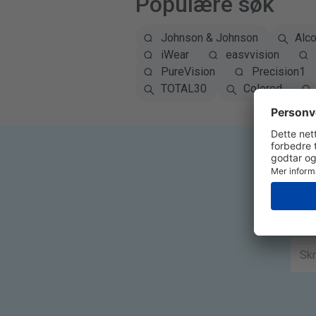
Populære søk
Johnson & Johnson
Alc
iWear
easyvision
PureVision
Precision1
TOTAL30
Colored