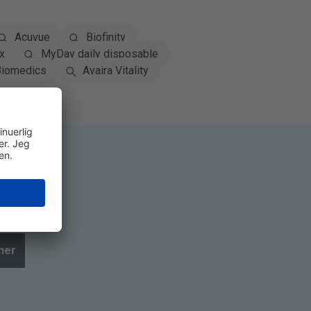
Acuvue
Biofinity
x
MyDay daily disposable
iomedics
Avaira Vitality
ner