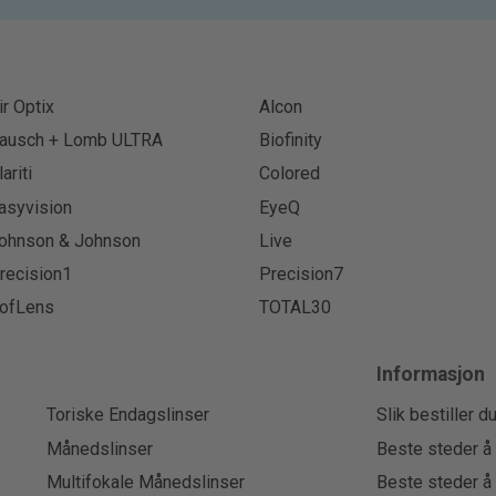
ir Optix
Alcon
ausch + Lomb ULTRA
Biofinity
lariti
Colored
asyvision
EyeQ
ohnson & Johnson
Live
recision1
Precision7
ofLens
TOTAL30
Informasjon
Toriske Endagslinser
Slik bestiller d
Månedslinser
Beste steder å 
Multifokale Månedslinser
Beste steder å 