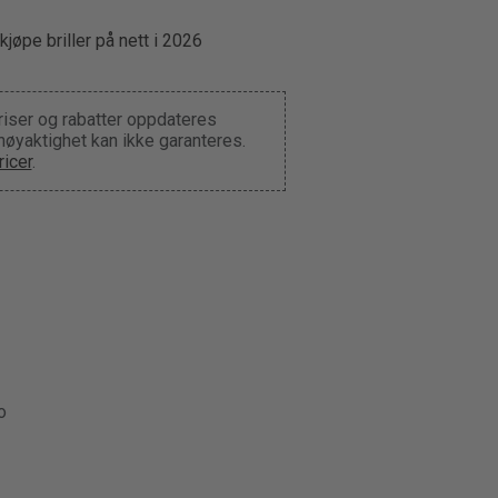
kjøpe briller på nett i 2026
riser og rabatter oppdateres
 nøyaktighet kan ikke garanteres.
icer
.
o