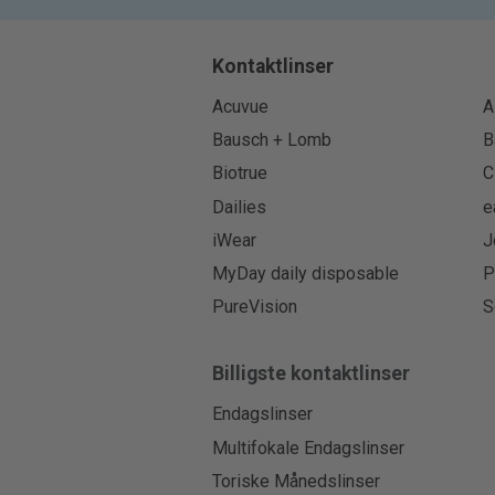
Kontaktlinser
Acuvue
A
Bausch + Lomb
B
Biotrue
C
Dailies
e
iWear
J
MyDay daily disposable
P
PureVision
S
Billigste kontaktlinser
Endagslinser
Multifokale Endagslinser
Toriske Månedslinser