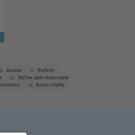
Acuvue
Biofinity
x
MyDay daily disposable
iomedics
Avaira Vitality