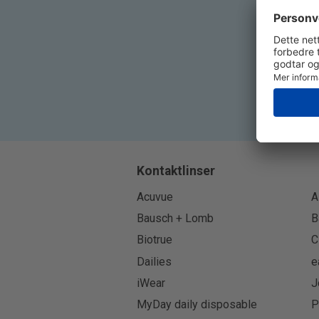
Kontaktlinser
Acuvue
A
Bausch + Lomb
B
Biotrue
C
Dailies
e
iWear
J
MyDay daily disposable
P