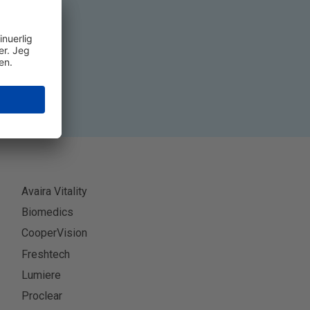
ner
Avaira Vitality
Biomedics
CooperVision
Freshtech
Lumiere
Proclear