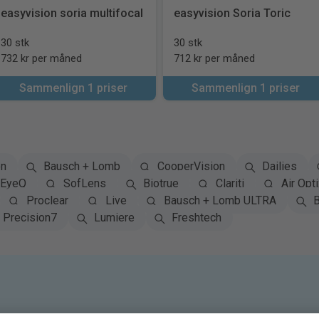
easyvision soria multifocal
easyvision Soria Toric
30 stk
30 stk
732 kr per måned
712 kr per måned
Sammenlign 1 priser
Sammenlign 1 priser
on
Bausch + Lomb
CooperVision
Dailies
EyeQ
SofLens
Biotrue
Clariti
Air Opti
Proclear
Live
Bausch + Lomb ULTRA
B
Precision7
Lumiere
Freshtech