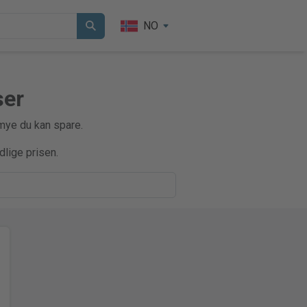
NO
ser
 mye du kan spare.
dlige prisen.