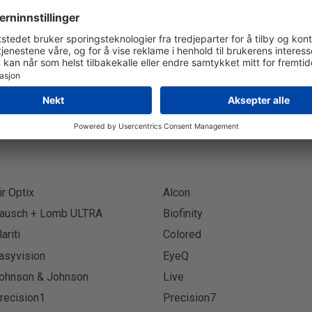
Abonner på Nyhetsbrev
Abon
ir Optix
Alcon
ausch + Lomb ULTRA
Biofinity
lariti
Colored
asyvision
EyeQ
ohnson & Johnson
Live
recision1
Precision7