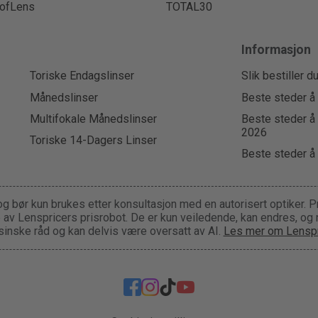
ofLens
TOTAL30
Informasjon
Toriske Endagslinser
Slik bestiller d
Månedslinser
Beste steder å 
Multifokale Månedslinser
Beste steder å 
2026
Toriske 14-Dagers Linser
Beste steder å 
og bør kun brukes etter konsultasjon med en autorisert optiker. P
ge av Lenspricers prisrobot. De er kun veiledende, kan endres, og
inske råd og kan delvis være oversatt av AI.
Les mer om Lenspr