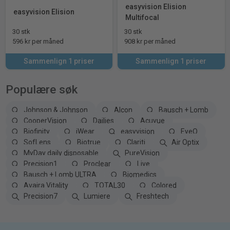
easyvision Elision
easyvision Elision
Multifocal
30 stk
30 stk
596 kr per måned
908 kr per måned
Sammenlign 1 priser
Sammenlign 1 priser
Populære søk
Johnson & Johnson
Alcon
Bausch + Lomb
CooperVision
Dailies
Acuvue
Biofinity
iWear
easyvision
EyeQ
SofLens
Biotrue
Clariti
Air Optix
MyDay daily disposable
PureVision
Precision1
Proclear
Live
Bausch + Lomb ULTRA
Biomedics
Avaira Vitality
TOTAL30
Colored
Precision7
Lumiere
Freshtech