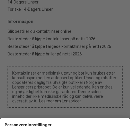
14-Dagers Linser
Toriske 14-Dagers Linser
Informasjon
Slik bestiller du kontaktlinser online
Beste steder å kjøpe kontaktlinser på nett i 2026
Beste steder å kjøpe fargede kontaktlinser på nett i 2026
Beste steder å kjøpe briller på nett i 2026
Kontaktlinser er medisinsk utstyr og bør kun brukes etter
konsultasjon med en autorisert optiker. Priser og rabatter
oppdateres daglig fra utvalgte butikker i Norge av
Lenspricers prisrobot. De er kun veiledende, kan endres,
og nøyaktighet kan ikke garanteres. Denne siden
inneholder ikke medisinske råd og kan delvis være
oversatt av AI.
Les mer om Lenspricer
.