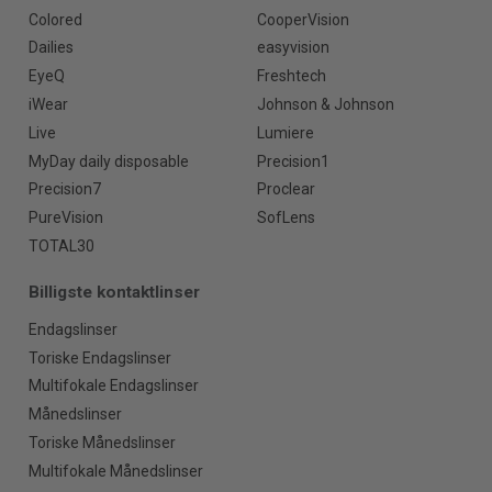
Colored
CooperVision
Dailies
easyvision
EyeQ
Freshtech
iWear
Johnson & Johnson
Live
Lumiere
MyDay daily disposable
Precision1
Precision7
Proclear
PureVision
SofLens
TOTAL30
Billigste kontaktlinser
Endagslinser
Toriske Endagslinser
Multifokale Endagslinser
Månedslinser
Toriske Månedslinser
Multifokale Månedslinser