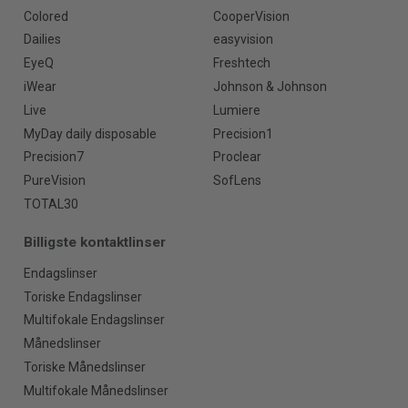
Colored
CooperVision
Dailies
easyvision
EyeQ
Freshtech
iWear
Johnson & Johnson
Live
Lumiere
MyDay daily disposable
Precision1
Precision7
Proclear
PureVision
SofLens
TOTAL30
Billigste kontaktlinser
Endagslinser
Toriske Endagslinser
Multifokale Endagslinser
Månedslinser
Toriske Månedslinser
Multifokale Månedslinser