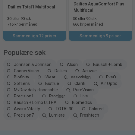
Dailies AquaComfort Plus
Dailies Total1 Multifocal
Multifocal
30 eller 90 stk
30 eller 90 stk
716 kr per måned
666 kr per måned
Sammenlign 12 priser
Sammenlign 9 priser
Populære søk
Johnson & Johnson
Alcon
Bausch + Lomb
CooperVision
Dailies
Acuvue
Biofinity
iWear
easyvision
EyeQ
SofLens
Biotrue
Clariti
Air Optix
MyDay daily disposable
PureVision
Precision1
Proclear
Live
Bausch + Lomb ULTRA
Biomedics
Avaira Vitality
TOTAL30
Colored
Precision7
Lumiere
Freshtech