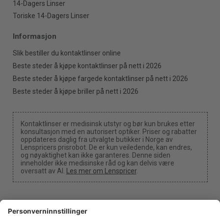
14-Dagers Linser
Toriske 14-Dagers Linser
Informasjon
Slik bestiller du kontaktlinser online
Beste steder å kjøpe kontaktlinser på nett i 2026
Beste steder å kjøpe fargede kontaktlinser på nett i 2026
Beste steder å kjøpe briller på nett i 2026
Kontaktlinser er medisinsk utstyr og bør kun brukes etter
konsultasjon med en autorisert optiker. Priser og rabatter
oppdateres daglig fra utvalgte butikker i Norge av
Lenspricers prisrobot. De er kun veiledende, kan endres,
og nøyaktighet kan ikke garanteres. Denne siden
inneholder ikke medisinske råd og kan delvis være
oversatt av AI.
Les mer om Lenspricer
.