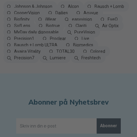
Johnson & Johnson
Alcon
Bausch + Lomb
CooperVision
Dailies
Acuvue
Biofinity
iWear
easyvision
EyeQ
SofLens
Biotrue
Clariti
Air Optix
MyDay daily disposable
PureVision
Precision1
Proclear
Live
Bausch + Lomb ULTRA
Biomedics
Avaira Vitality
TOTAL30
Colored
Precision7
Lumiere
Freshtech
Abonner på Nyhetsbrev
Abonner