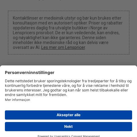
Kontaktlinser er medisinsk utstyr og bør kun brukes etter
konsultasjon med en autorisert optiker. Priser og rabatter
oppdateres daglig fra utvalgte butikker i Norge av
Lenspricers prisrobot. De er kun veiledende, kan endres,
og nøyaktighet kan ikke garanteres. Denne siden
inneholder ikke medisinske råd og kan delvis være
oversatt av AI.
Les mer om Lenspricer
.
Cookie-innstillinger
Vi kan motta en provisjon dersom du bruker en av våre
lenker til å foreta et kjøp.
Om oss
Nyheter
Informasjon
Personvern
Juridisk
info@lenspricer.no
NO
© 2026
Lenspricer
DK44428156