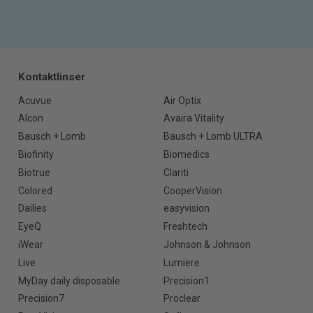
Kontaktlinser
Acuvue
Air Optix
Alcon
Avaira Vitality
Bausch + Lomb
Bausch + Lomb ULTRA
Biofinity
Biomedics
Biotrue
Clariti
Colored
CooperVision
Dailies
easyvision
EyeQ
Freshtech
iWear
Johnson & Johnson
Live
Lumiere
MyDay daily disposable
Precision1
Precision7
Proclear