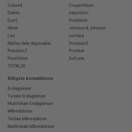
Colored
CooperVision
Dailies
easyvision
EyeQ
Freshtech
iWear
Johnson & Johnson
Live
Lumiere
MyDay daily disposable
Precision1
Precision7
Proclear
PureVision
SofLens
TOTAL30
Billigste kontaktlinser
Endagslinser
Toriske Endagslinser
Multifokale Endagslinser
Månedslinser
Toriske Månedslinser
Multifokale Månedslinser