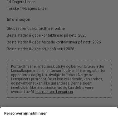
14-Dagers Linser
Toriske 14-Dagers Linser
Informasjon
Slik bestiller du kontaktlinser online
Beste steder å kjøpe kontaktlinser på nett i 2026
Beste steder å kjøpe fargede kontaktlinser på nett i 2026
Beste steder å kjøpe briller på nett i 2026
Kontaktlinser er medisinsk utstyr og bør kun brukes etter
konsultasjon med en autorisert optiker. Priser og rabatter
oppdateres daglig fra utvalgte butikker i Norge av
Lenspricers prisrobot. De er kun veiledende, kan endres,
og nøyaktighet kan ikke garanteres. Denne siden
inneholder ikke medisinske råd og kan delvis være
oversatt av AI.
Les mer om Lenspricer
.