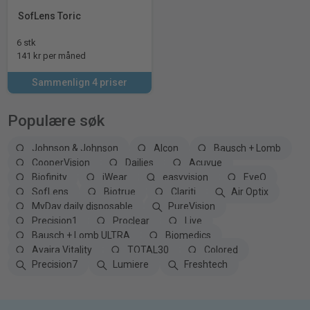
SofLens Toric
6 stk
141 kr per måned
Sammenlign 4 priser
Populære søk
Johnson & Johnson
Alcon
Bausch + Lomb
CooperVision
Dailies
Acuvue
Biofinity
iWear
easyvision
EyeQ
SofLens
Biotrue
Clariti
Air Optix
MyDay daily disposable
PureVision
Precision1
Proclear
Live
Bausch + Lomb ULTRA
Biomedics
Avaira Vitality
TOTAL30
Colored
Precision7
Lumiere
Freshtech