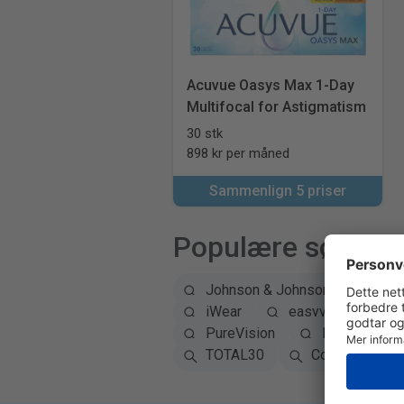
Acuvue Oasys Max 1-Day
Multifocal for Astigmatism
30 stk
898 kr per måned
Sammenlign 5 priser
Populære søk
Johnson & Johnson
Alc
iWear
easyvision
PureVision
Precision1
TOTAL30
Colored