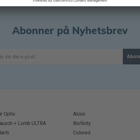
Abonner på Nyhetsbrev
Abon
ir Optix
Alcon
ausch + Lomb ULTRA
Biofinity
lariti
Colored