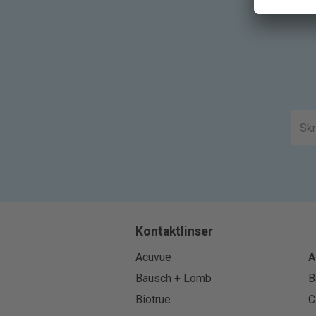
Kontaktlinser
Acuvue
A
Bausch + Lomb
B
Biotrue
C