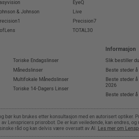
asyvision
EyeQ
ohnson & Johnson
Live
recision1
Precision7
ofLens
TOTAL30
Informasjon
Toriske Endagslinser
Slik bestiller d
Månedslinser
Beste steder å 
Multifokale Månedslinser
Beste steder å 
2026
Toriske 14-Dagers Linser
Beste steder å 
og bør kun brukes etter konsultasjon med en autorisert optiker. P
ge av Lenspricers prisrobot. De er kun veiledende, kan endres, og
inske råd og kan delvis være oversatt av AI.
Les mer om Lenspr