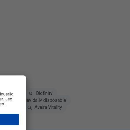
Acuvue
Biofinity
x
MyDay daily disposable
iomedics
Avaira Vitality