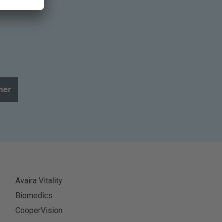
ner
Avaira Vitality
Biomedics
CooperVision