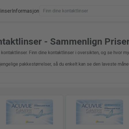
linser
Informasjon
taktlinser - Sammenlign Prise
ntaktlinser. Finn dine kontaktlinser i oversikten, og se hvor my
gjengelige pakkestørrelser, så du enkelt kan se den laveste måne