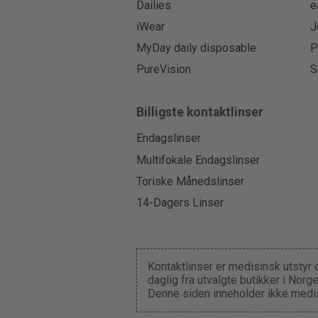
Dailies
e
iWear
J
MyDay daily disposable
P
PureVision
S
Billigste kontaktlinser
Endagslinser
Multifokale Endagslinser
Toriske Månedslinser
14-Dagers Linser
Kontaktlinser er medisinsk utstyr 
daglig fra utvalgte butikker i Nor
Denne siden inneholder ikke medis