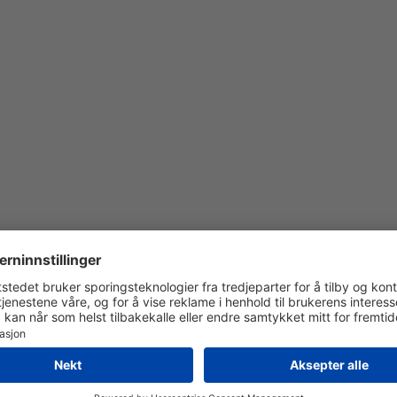
on
Bausch + Lomb
CooperVision
Dailies
EyeQ
SofLens
Biotrue
Clariti
Air Opti
Proclear
Live
Bausch + Lomb ULTRA
B
Precision7
Lumiere
Freshtech