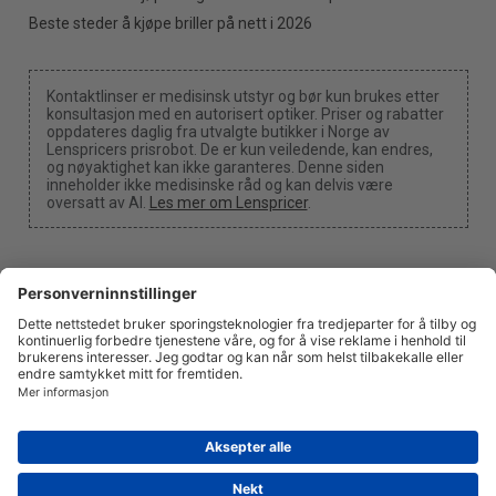
Beste steder å kjøpe briller på nett i 2026
Kontaktlinser er medisinsk utstyr og bør kun brukes etter
konsultasjon med en autorisert optiker. Priser og rabatter
oppdateres daglig fra utvalgte butikker i Norge av
Lenspricers prisrobot. De er kun veiledende, kan endres,
og nøyaktighet kan ikke garanteres. Denne siden
inneholder ikke medisinske råd og kan delvis være
oversatt av AI.
Les mer om Lenspricer
.
Cookie-innstillinger
Vi kan motta en provisjon dersom du bruker en av våre
lenker til å foreta et kjøp.
Om oss
Nyheter
Informasjon
Personvern
Juridisk
info@lenspricer.no
NO
© 2026
Lenspricer
DK44428156