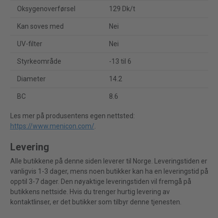
Oksygenoverførsel
129 Dk/t
Kan soves med
Nei
UV-filter
Nei
Styrkeområde
-13 til 6
Diameter
14.2
BC
8.6
Les mer på produsentens egen nettsted:
https://www.menicon.com/
.
Levering
Alle butikkene på denne siden leverer til Norge. Leveringstiden er
vanligvis 1-3 dager, mens noen butikker kan ha en leveringstid på
opptil 3-7 dager. Den nøyaktige leveringstiden vil fremgå på
butikkens nettside. Hvis du trenger hurtig levering av
kontaktlinser, er det butikker som tilbyr denne tjenesten.