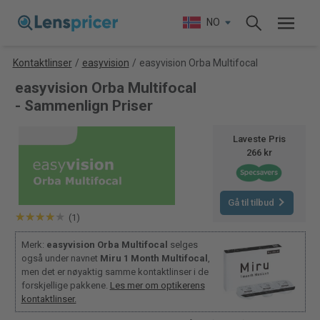
NO
Kontaktlinser
/
easyvision
/
easyvision Orba Multifocal
easyvision Orba Multifocal
- Sammenlign Priser
Laveste Pris
266 kr
Gå til tilbud
(1)
Merk:
easyvision Orba Multifocal
selges
også under navnet
Miru 1 Month Multifocal
,
men det er nøyaktig samme kontaktlinser i de
forskjellige pakkene.
Les mer om optikerens
kontaktlinser.