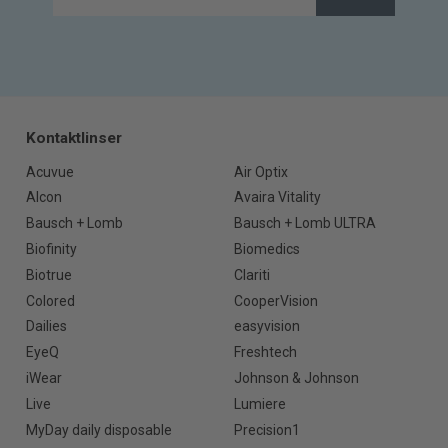
Kontaktlinser
Acuvue
Air Optix
Alcon
Avaira Vitality
Bausch + Lomb
Bausch + Lomb ULTRA
Biofinity
Biomedics
Biotrue
Clariti
Colored
CooperVision
Dailies
easyvision
EyeQ
Freshtech
iWear
Johnson & Johnson
Live
Lumiere
MyDay daily disposable
Precision1