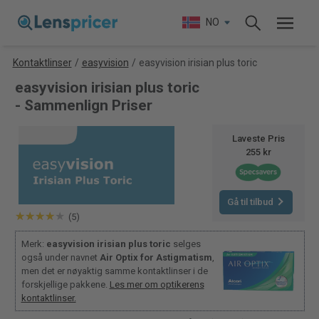
NO
Kontaktlinser
/
easyvision
/
easyvision irisian plus toric
easyvision irisian plus toric
- Sammenlign Priser
Laveste Pris
255 kr
Gå til tilbud
(5)
Merk:
easyvision irisian plus toric
selges
også under navnet
Air Optix for Astigmatism
,
men det er nøyaktig samme kontaktlinser i de
forskjellige pakkene.
Les mer om optikerens
kontaktlinser.