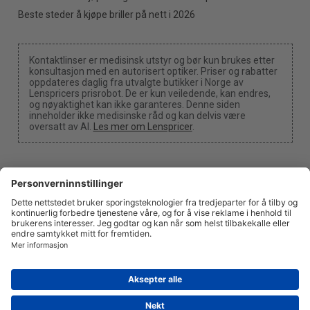
Beste steder å kjøpe briller på nett i 2026
Kontaktlinser er medisinsk utstyr og bør kun brukes etter
konsultasjon med en autorisert optiker. Priser og rabatter
oppdateres daglig fra utvalgte butikker i Norge av
Lenspricers prisrobot. De er kun veiledende, kan endres,
og nøyaktighet kan ikke garanteres. Denne siden
inneholder ikke medisinske råd og kan delvis være
oversatt av AI.
Les mer om Lenspricer
.
Cookie-innstillinger
Vi kan motta en provisjon dersom du bruker en av våre
lenker til å foreta et kjøp.
Om oss
Nyheter
Informasjon
Personvern
Juridisk
info@lenspricer.no
NO
© 2026
Lenspricer
DK44428156