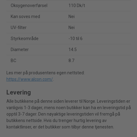
Oksygenoverførsel
110 Dk/t
Kan soves med
Nei
UV-filter
Nei
Styrkeområde
-10 til 6
Diameter
14.5
BC
8.7
Les mer på produsentens egen nettsted:
https://www.alcon.com/
.
Levering
Alle butikkene på denne siden leverer til Norge. Leveringstiden er
vanligvis 1-3 dager, mens noen butikker kan ha en leveringstid på
opptil 3-7 dager. Den nøyaktige leveringstiden vil fremgå på
butikkens nettside. Hvis du trenger hurtig levering av
kontaktlinser, er det butikker som tilbyr denne tjenesten.