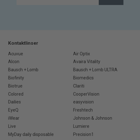
Kontaktlinser
Acuvue
Air Optix
Alcon
Avaira Vitality
Bausch + Lomb
Bausch + Lomb ULTRA
Biofinity
Biomedics
Biotrue
Clariti
Colored
CooperVision
Dailies
easyvision
EyeQ
Freshtech
iWear
Johnson & Johnson
Live
Lumiere
MyDay daily disposable
Precision1